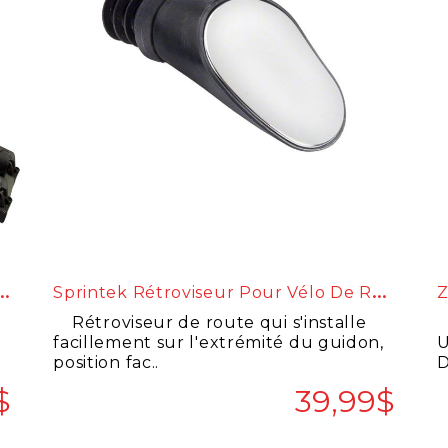
B
NET H2 / H3 (VÉLO ÉLECTRIQUE)
S
Printek Rétroviseur Pour Vélo De Route
Z
Rétroviseur de route qui s'installe
n
facillement sur l'extrémité du guidon,
U
position fac..
D
$
39,99$