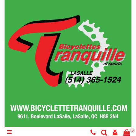
Catégories
Vélo
Accessoires
Composantes
Liquidations
Services
Réparations
0