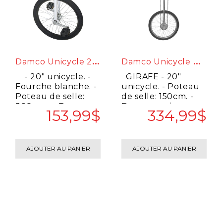
D
Amco Unicycle 20 Pouces Fourche Blanche
D
Amco Unicycle Girafe
- 20" unicycle. -
GIRAFE - 20"
Fourche blanche. -
unicycle. - Poteau
Poteau de selle:
de selle: 150cm. -
300mm. - Roue en
Roue en acier...
153,99$
334,99$
alliage noir. -..
AJOUTER AU PANIER
AJOUTER AU PANIER