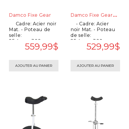
D
Amco Fixe GeardGuidon Droit
Damco Fixe Gear
Cadre: Acier noir
- Cadre: Acier
Mat. - Poteau de
noir Mat. - Poteau
selle:
de selle:
25.4mmx300mm. -
25.4mmx300mm. -
559,99$
529,99$
Collet de selle:
Collet de selle:
28.6mm av.bo..
28.6mm av.b..
AJOUTER AU PANIER
AJOUTER AU PANIER