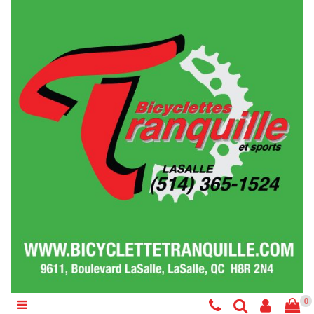
Catégories
Vélo
Accessoires
Composantes
Liquidations
Services
Réparations
0